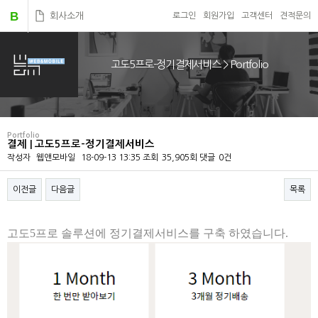
B
회사소개
로그인
회원가입
고객센터
견적문의
고도5프로-정기결제서비스 > Portfolio
Portfolio
결제 | 고도5프로-정기결제서비스
작성자
웹앤모바일
18-09-13 13:35
조회
35,905회
댓글
0건
이전글
다음글
목록
본문
고도5프로 솔루션에 정기결제서비스를 구축 하였습니다.