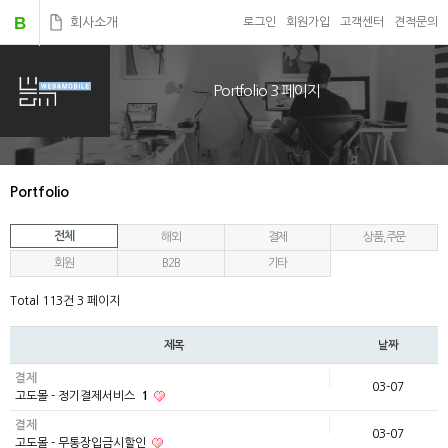
B
회사소개
로그인
회원가입
고객센터
견적문의
Portfolio 3 페이지
Portfolio
전체
해외
결제
상품,주문
회원
B2B
기타
Total 113건
3 페이지
제목
날짜
결제
03-07
고도몰 - 정기결제서비스
1
결제
03-07
고도몰 - 무통장입금시할인