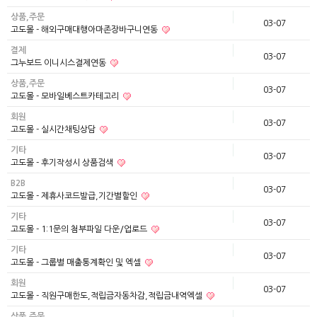
상품,주문
03-07
고도몰 - 해외구매대행아마존장바구니연동
결제
03-07
그누보드 이니시스결제연동
상품,주문
03-07
고도몰 - 모바일베스트카테고리
회원
03-07
고도몰 - 실시간채팅상담
기타
03-07
고도몰 - 후기작성시 상품검색
B2B
03-07
고도몰 - 제휴사코드발급,기간별할인
기타
03-07
고도몰 - 1:1문의 첨부파일 다운/업로드
기타
03-07
고도몰 - 그룹별 매출통계확인 및 엑셀
회원
03-07
고도몰 - 직원구매한도,적립금자동차감,적립금내역엑셀
상품,주문