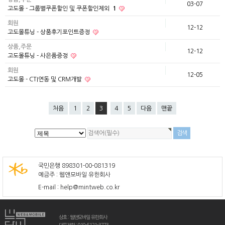
03-07
고도몰 - 그룹별쿠폰할인 및 쿠폰할인제외
1
회원
12-12
고도몰튜닝 - 상품후기포인트증정
상품,주문
12-12
고도몰튜닝 - 사은품증정
회원
12-05
고도몰 - CTI연동 및 CRM개발
처음
1
2
3
4
5
다음
맨끝
국민은행 898301-00-081319
예금주 : 웹앤모바일 유한회사
E-mail : help@mintweb.co.kr
상호 : 웹앤모바일 유한회사